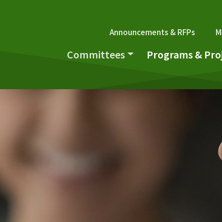
Secondary Navi
Announcements & RFPs
M
Main navigation
Committees
Programs & Pro