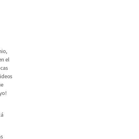
io,
n el
icas
videos
ue
yo!
tá
ás