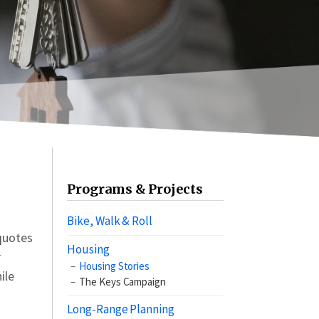
Programs & Projects
Bike, Walk & Roll
quotes
Housing
r
Housing Stories
ile
The Keys Campaign
Long-Range Planning