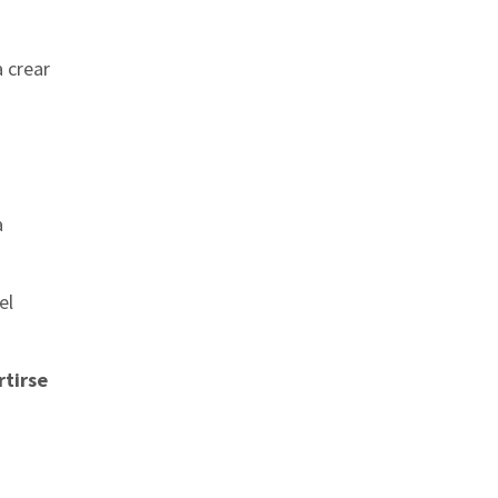
 crear
a
el
rtirse